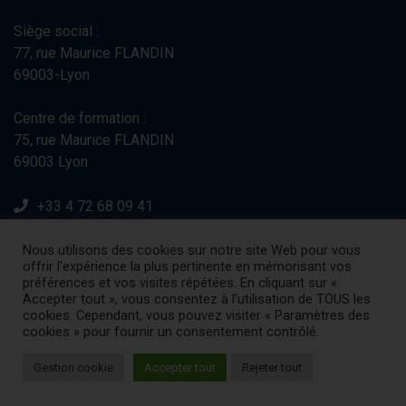
Siège social :
77, rue Maurice FLANDIN
69003-Lyon
Centre de formation :
75, rue Maurice FLANDIN
69003 Lyon
+33 4 72 68 09 41
Nous utilisons des cookies sur notre site Web pour vous
contact@bfc-lyon.com
offrir l’expérience la plus pertinente en mémorisant vos
préférences et vos visites répétées. En cliquant sur «
Accepter tout », vous consentez à l’utilisation de TOUS les
cookies. Cependant, vous pouvez visiter « Paramètres des
cookies » pour fournir un consentement contrôlé.
Gestion cookie
Accepter tout
Rejeter tout
© BFC Lyon - 2022 Version 6.0.1. Réalisé par
OXXODATA