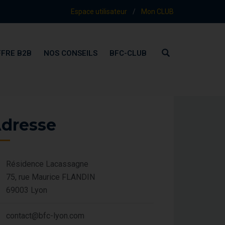
Espace utilisateur
/
Mon CLUB
FRE B2B
NOS CONSEILS
BFC-CLUB
dresse
Résidence Lacassagne
75, rue Maurice FLANDIN
69003 Lyon
contact@bfc-lyon.com