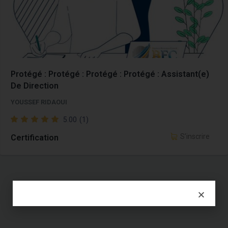
Protégé : Protégé : Protégé : Protégé : Assistant(e)
De Direction
YOUSSEF RIDAOUI
5.00
(1)
S’inscrire
Certification
1
2
3
4